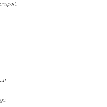
ransport.
Les cours
seront
a
ation des deux jours.
.fr
ge.