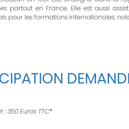
es partout en France. Elle est aussi assi
s pour les formations internationales, no
ICIPATION DEMAND
: 350 Euros TTC*
rgement
en chambre partagée (possibilité de cha
q repas ( du vendredi soir au dimanche midi
)
et 