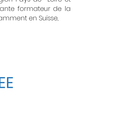
stante formateur de la
tamment en Suisse,
EE
mbre individuelle avec un
les deux petits déjeuners.