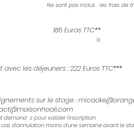
urs et deux soirs.
Ne sont pas inclus : les frais de t
rès de Mickaelle Acke.
et sans repas :
185 Euros TTC**
ion des deux jours et la participation
à
la salle.
er directement auprès de Mickaelle Acke.
avec les déjeuners : 222 Euros TTC***
 déjeuners ( du samedi midi et dimanche midi)
.
L’anim
er directement auprès de Mickaelle Acke.
ignements sur le stage :
micacke@orange
act@maisonhoali.com
ont demand
é
s pour valider l'inscription.
n cas d'annulation moins d'une semaine avant le sta