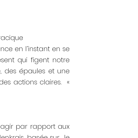
racique
nce en l’instant en se
sent qui figent notre
, des épaules et une
es actions claires. «
agir par rapport aux
denkrais, basée sur le