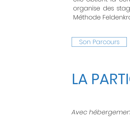
organise des stag
Méthode Feldenkrai
Son Parcours
LA PART
Avec hébergement 
*Sont inclus : l’hébe
supplément), les cin