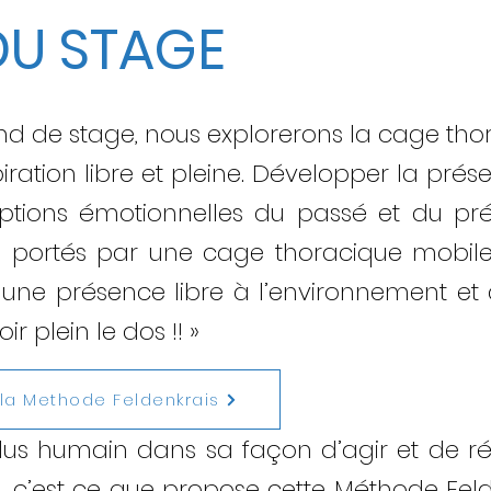
 DU STAGE
nd de stage, nous explorerons la cage tho
iration libre et pleine. Développer la prése
riptions émotionnelles du passé et du pré
s portés par une cage thoracique mobile
une présence libre à l’environnement et d
r plein le dos !! »
r la Methode Feldenkrais
us humain dans sa façon d’agir et de ré
ie, c’est ce que propose cette Méthode Fel