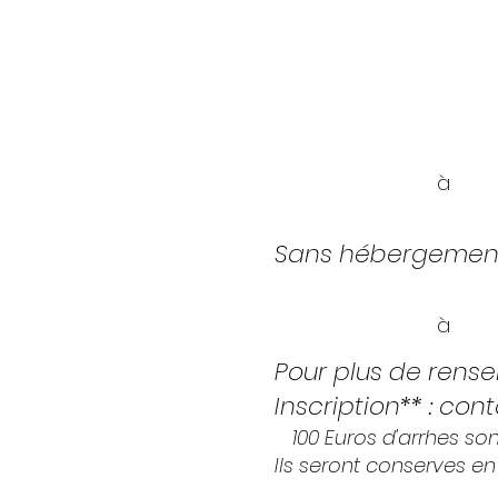
L’animation des deux jo
r
é
gler directement aup
Sans hébergement 
**Sont inclus :
L’animat
Les cours
seront
à
r
é
gl
Sans hébergement 
***Sont inclus : les 2
Les cours
seront
à
r
é
gl
Pour plus de rense
Inscription*
*
:
cont
**
100 Euros d'arrhes s
Ils seront conserves e