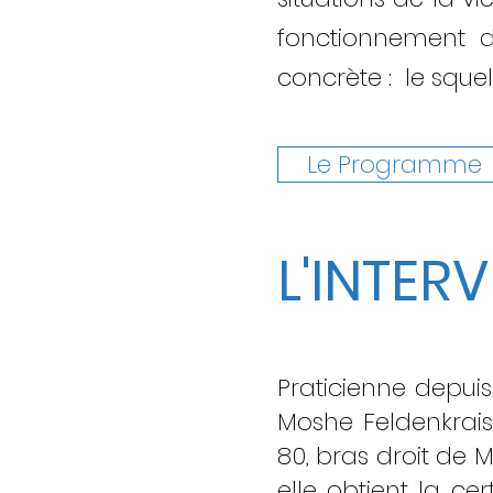
fonctionnement de 
concrète : le squel
Le Programme
L'INTER
Praticienne depui
Moshe Feldenkrais
80, bras droit de M
elle obtient la ce