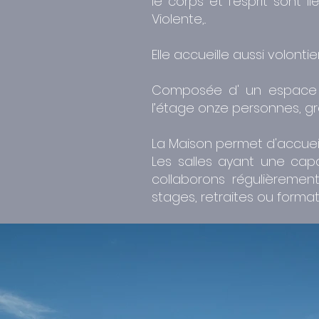
le corps et l'esprit sont 
Violente,..
Elle accueille aussi volon
Composée d' un espace co
l’étage onze personnes, g
La Maison permet d'accueil
Les salles ayant une cap
collaborons régulièremen
stages, retraites ou format