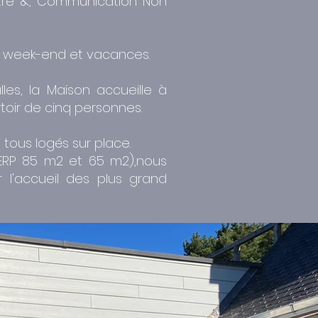
héâtre &, Communication Non
es week-end et vacances.
es, la Maison accueille à
oir de cinq personnes.
tous logés sur place.
 ERP 85 m2 et 65 m2),nous
 l'accueil des plus grand