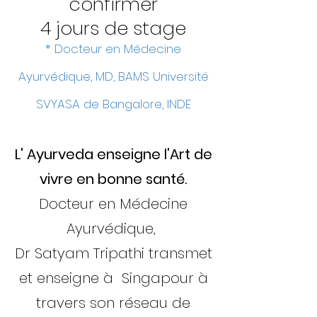
confirmer
4 jours de stage
* Docteur en Médecine
Ayurvédique, MD,
B
AM
S Uni
v
ersi
té
SVYASA de Bangalore, INDE
L' Ayurveda enseigne
l'Art de
vivre en bonne santé.
Docteur en Médecine
Ayurvédique,
Dr Satyam Tripathi transmet
et enseigne
à Singapour à
travers son réseau de