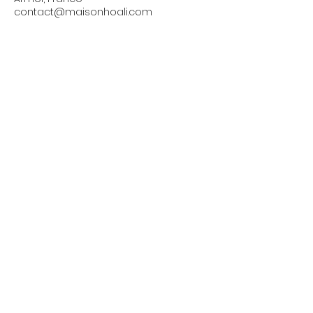
contact@maisonhoali.com
LES COURS HEBDOMADAIRES
©2021 par MAISON HOALI. créé avec Wix.com / Mentions
Légales