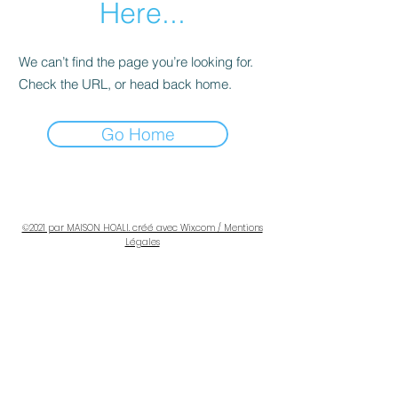
Here...
We can’t find the page you’re looking for.
Check the URL, or head back home.
Go Home
LES COURS HEBDOMADAIRES
©2021 par MAISON HOALI. créé avec Wix.com / Mentions
Légales